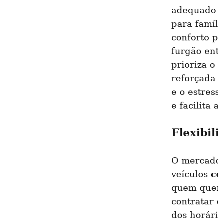
adequado 
para famíl
conforto p
furgão en
prioriza o
reforçada 
e o estres
e facilita
Flexibi
O mercado
c
veículos 
quem quer
contratar 
dos horár