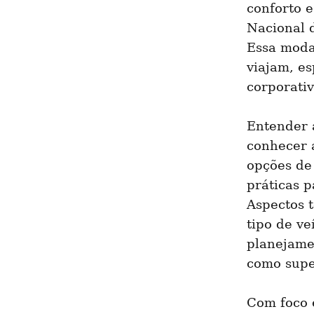
conforto 
Nacional d
Essa moda
viajam, e
corporativ
Entender 
conhecer a
opções de
práticas p
Aspectos t
tipo de v
planejame
como super
Com foco e