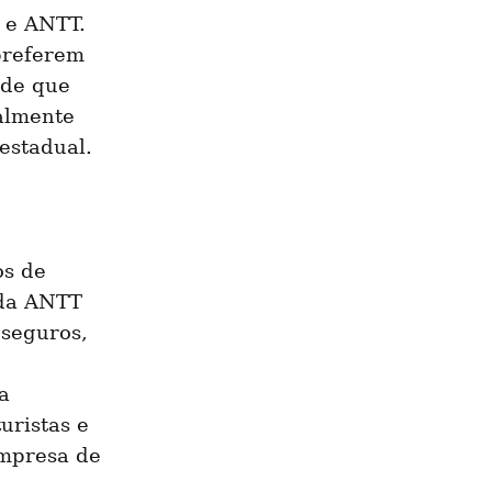
 e ANTT. 
preferem 
de que 
almente 
estadual.
s de 
da ANTT 
seguros, 
 
ristas e 
mpresa de 