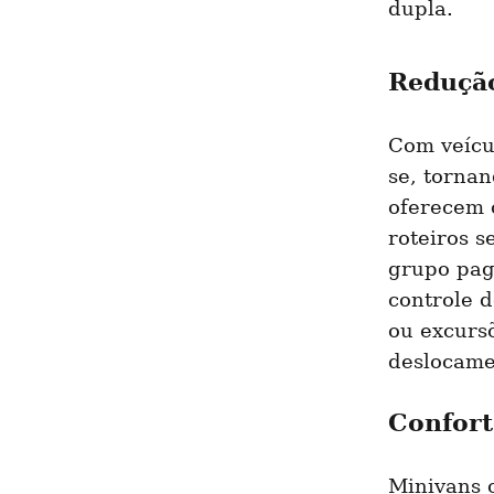
dupla.
Redução
Com veícul
se, tornan
oferecem 
roteiros s
grupo pag
controle d
ou excursõ
deslocame
Confort
Minivans c