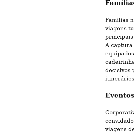
Família
Famílias 
viagens tu
principais
A captura 
equipados
cadeirinha
decisivos 
itinerário
Eventos
Corporati
convidados
viagens de