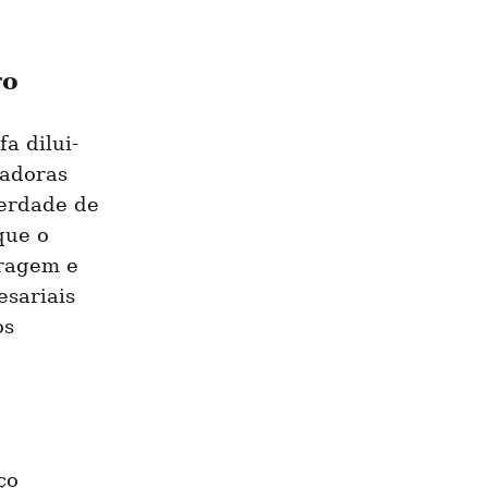
ro
a dilui-
adoras 
erdade de 
ue o 
ragem e 
sariais 
s 
o 