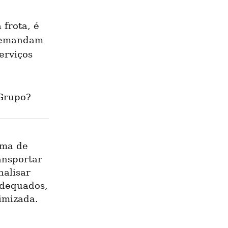
frota, é 
demandam 
rviços 
 Grupo?
ma de 
nsportar 
alisar 
dequados, 
imizada.