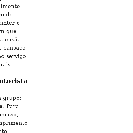
lmente 
m de 
inter e 
n que 
spensão 
o cansaço 
o serviço 
uais.
otorista
 grupo: 
a
. Para 
misso, 
mprimento 
to 