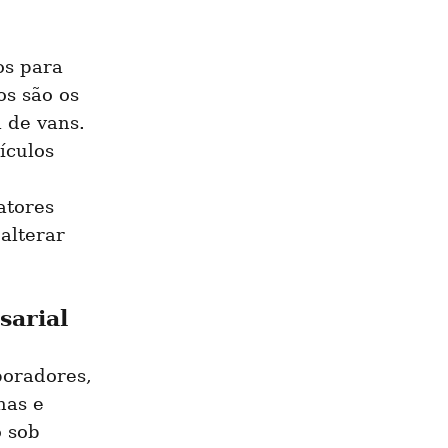
s para 
s são os 
de vans. 
culos 
tores 
alterar 
sarial
oradores, 
as e 
 sob 