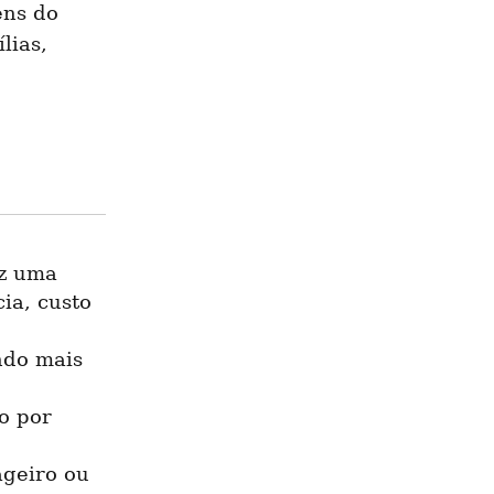
ns do 
ias, 
z uma 
a, custo 
do mais 
o por 
geiro ou 