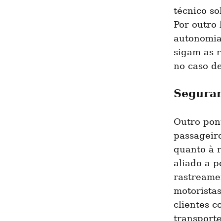
técnico s
Por outro 
autonomia
sigam as r
no caso d
Seguran
Outro pon
passageir
quanto à 
aliado a p
rastreamen
motoristas
clientes c
transporte