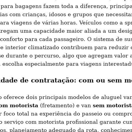
para bagagens fazem toda a diferença, principa
ias com crianças, idosos e grupos que necessita
ara viagens de várias horas. Veículos como a spr
tregam uma capacidade maior aliada a um desig
 conforto para cada passageiro. O sistema de su
e interior climatizado contribuem para reduzir 
se durante o percurso, algo que agregam valor a
 a escolha especialmente para viagens interestad
lidade de contratação: com ou sem m
 oferece dois principais modelos de aluguel van
om motorista
sem motorist
 (fretamento) e van 
 foco total na experiência do passeio ou compro
o serviço com motorista profissional garante cu
ios, planejamento adequado da rota, conhecimen