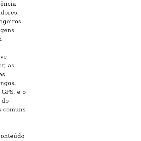
ência 
dores. 
geiros 
gens 
.
ve 
, as 
s 
ngos. 
GPS, e o 
do 
s comuns 
conteúdo 