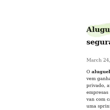
condutorpremier274
Alugu
segur
March 24
alugue
O 
vem ganha
privado, a
empresas 
van com c
uma sprint