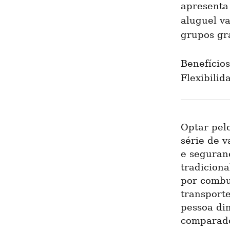
apresenta
aluguel va
grupos gra
Benefício
Flexibilid
Optar pel
série de 
e seguranç
tradicion
por combus
transporte
pessoa di
comparado